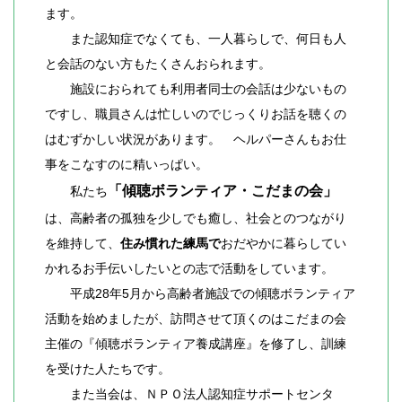
ます。
また認知症でなくても、一人暮らしで、何日も人
と会話のない方もたくさんおられます。
施設におられても利用者同士の会話は少ないもの
ですし、職員さんは忙しいのでじっくりお話を聴くの
はむずかしい状況があります。 ヘルパーさんもお仕
事をこなすのに精いっぱい。
「傾聴ボランティア・こだまの会」
私たち
は、
高齢者の孤独を少しでも癒し、社会とのつながり
を維持して、
住み慣れた練馬で
おだやかに暮らしてい
かれるお手伝いしたいとの志で活動をしています。
平成28年5月から高齢者施設での傾聴ボランティア
活動を始めましたが、訪問させて頂くのはこだまの会
主催の『傾聴ボランティア養成講座』を修了し、訓練
を受けた人たちです。
また当会は、ＮＰＯ法人認知症サポートセンタ