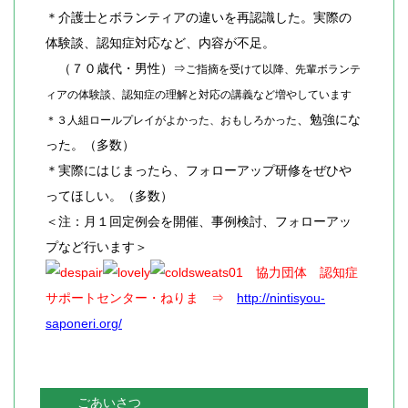
＊介護士とボランティアの違いを再認識した。実際の
体験談、認知症対応など、内容が不足。
（７０歳代・男性）⇒
ご指摘を受けて以降、先輩ボランテ
ィアの体験談、認知症の理解と対応の講義など増やしています
、勉強にな
＊３人組ロールプレイがよかった、おもしろかった
った。（多数）
＊実際にはじまったら、フォローアップ研修をぜひや
ってほしい。（多数）
＜注：月１回定例会を開催、事例検討、フォローアッ
プなど行います＞
協力団体 認知症
サポートセンター・ねりま ⇒
http://nintisyou-
saponeri.org/
ごあいさつ